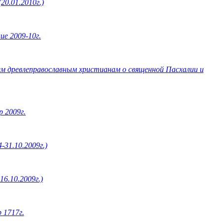
20.01.2010г.)
ие 2009-10г.
сем древлеправославным христианам о священной Пасхалии и
 2009г.
-31.10.2009г.)
16.10.2009г.)
 1717г.