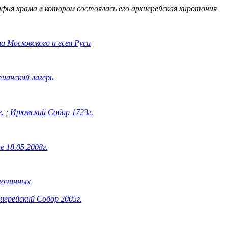
фия храма в котором состоялась его архиерейская хиротония
а Московского и всея Руси
тианский лагерь
.
;
Ирюмский Собор 1723г.
 18.05.2008г.
гочинных
иерейский Собор 2005г.