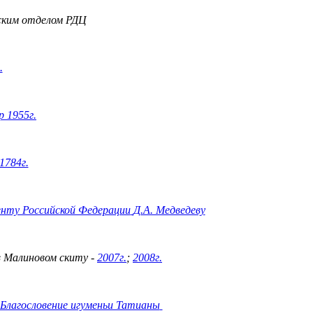
ским отделом РДЦ
.
 1955г.
1784г.
нту Российской Федерации
Д.А. Медведеву
в Малиновом скиту -
2007г.
;
2008г.
Благословение игуменьи Татианы