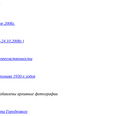
"
р 2008г.
-24.10.2008г.)
й преемственности
тониях 1930-х годов
обавлены архивные фотографии
опа Городецкого