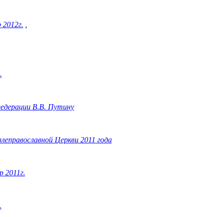
 2012г.
,
.
Федераци
и
В.В.
Путину
леправославной Церкви 2011 года
 2011г.
.