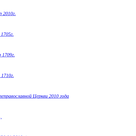
 2010г.
 1705г.
 1709г.
 1710г.
леправославной Церкви 2010 года
,