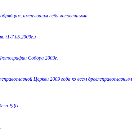
обрядцам, именующим себя часовенными
 (1-7.05.2009г.)
Фотографии Собора 2009г.
еправославной Церкви 2009 года ко всем древлеправославным
дела РДЦ
.