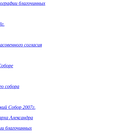
ографии благочинных
г.
асовенного согласия
Соборе
го собора
кий Собор 2007г
.
рха Александра
ии благочинных