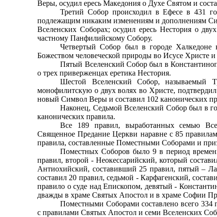
Ве­ры, осудил ересь Македония о Духе Святом и сост
Третий Собор происходил в Ефесе в 431 го
подлежащим никаким изменениям и дополнениям Сим
Вселенских Соборах; осудил ересь Нестория о двух
частному Панфилийскому Собору.
Четвертый Собор был в городе Халкедоне 
Божеством человеческой природы во Исусе Христе и 
Пятый Вселенский Собор был в Константинопо
о трех приверженцах еретика Нестория.
Шестой Вселенский Собор, называемый Тр
монофилитскую о двух волях во Христе, подтвердил
новый Сим­вол Веры и составил 102 канонических пр
Наконец, Седьмой Вселенский Собор был в гор
ка­нонических правила.
Все 189 правил, выработанных семью Все
Священное Предание Церкви наравне с 85 правилам
правила, составленные Поместными Соборами и пр
Поместных Соборов было 9 в период времен
правил, второй - Неокессарийский, который состави
Антиохийский, составив­ший 25 правил, пятый – Ла
составил 20 правил, седь­мой - Карфагенский, соста
правило о суде над Епис­копом, девятый - Констант
дважды в храме Свя­тых Апостол и в храме Софии Пр
Поместными Соборами составлено всего 334 п
с правилами Святых Апостол и семи Вселенских Соб