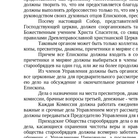
должны творить то, что им предоставляется благо
должны выполнять добросовестно только то, что им 
руководством своих духовных отцов Епископов, прес
Посему настоящий Собор, представителе
Господствующей церкви, должен соорганнзовать та
Божественным уче­нием Христа Спасителя, со свя
правилами Древлеправославной христианской Церкв
Таковым органом может быть только коллегиа
копы, пресвитеры, диаконы, причетники и миряне с 
Причем все Епископы должны входить в сос
причетники и миряне должны выбираться в члены
старооб­рядцев на один год, или же на более продол
Из членов Управления должны быть организ
все церковные дела для предварительного рассмотр
ею дело на обсуждение и окончательное решение 
Епископа.
Дела о назначении на места пресвитеров, диа
комиссии, брачные вопросы третьей, денежные - четве
Каждая Комиссия должна работать ежедневн
важные и срочные дела Управлением могут рассматр
должны передаваться Председателю Управления для
Приходские Общества старообрядцев дела о вы
дела, касающиеся охранения чистоты веры и нрав
общества старообрядцев должны всемерно заботит
общении с Управлением Церковным, а последнее 