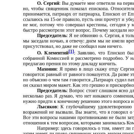
О. Сергий
: Вы думаете мне ответили на первы
но, чтобы священник помазал епископа. Относител
принимается, патриарх от патриарха, Епископ от Еп
ссылаюсь на 15-ое правило, пусть они прочтут и убе
не мог, потому что совершал крестины, сегодня у м
быстро рассмотрели этот вопрос. Почему заседали но
Председатель
: Я не обвиняю о. Сергия, я тол
мы заседали ночью, я отвечу: днем мы не имели врем
присутствовал, но даже не сообщил нам ничего.
[1]
О.
Клементий
: Заявляю, что Епископ бы
собранной Комиссией и рассмотрено подробно. У н
предлагаю прения по этому докладу кончить.
Махонин
: Я прямо в лицо скажу отцу Сергию
говорится: равный от равного помазуется. Да разве э
но объясню о чем там говорится „Патриарх судил пат­
он сказал миром мажет. Как это грешно и прискорбно
Председатель
: Вопрос стоит слишком ясно д
нес­колько раз. Я думаю, что нет никакого сомнени
нужно придти к конечному решению этого вопроса и 
Лысяков
: К глубочайшему удовлетворению 
возра­жений не вызвали. Вы знаете, что я говорил о
Все эти вопросы нашими противниками не были затр
отношения к тем вопросам, которыми занималась Коми
Например: здесь говорилось о том, имеет ли
затем имеет ли право священник мазать миром прихо