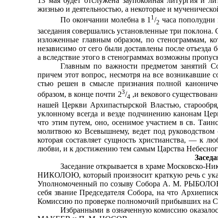
13 мая будет отслужена заупокойная литургия и ли
жизнью и деятельностью, а некоторые и мученическ
1
По окончании молебна в 1
/
часа пополудни 
2
заседания совершались установленные три поклона.
изложенные главным образом, по стенограммам, ко
независимо от сего были доставлены после отъезда
а вследствие этого в стенограммах возможны пропуск
Главным по важности предметом занятий С
причем этот вопрос, несмотря на все возникавшие 
стью решен в смысле признания полной канониче
3
образом, в конце почти 2
/
,и векового существовани
4
нашей Церкви Архипастырской Властью, старообряд
уклонному всегда и везде подчинению канонам Церк
что этим путем, оно, осенимое участием в св. Таи
молитвою ко Всевышнему, ведет под руководством с
которая составляет сущность христианства, — к лю
любви, и к достижению тем самым Царства Небесног
Заседа
Заседание открывается в храме Московско-Н
НИКОЛОЮ, который произносит краткую речь с указ
Уполномоченный по созыву Собора А. М. РЫБОЛОВ 
себя звание Председателя Собора, на что Архиеписк
Комиссию по проверке полномочий прибывших на Со
Избранными в означенную комиссию оказало