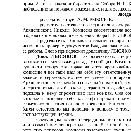
прим. 2 к ст. 2 наказа, избирает члена Собора И.
наблюдению за порядком в заседаниях и для осущест
Заседа
Председательствует А. М. РЫБОЛОВ.
Предметом настоящего заседания явилось ра
Архиепископа Николы. Комиссия рассматривала вс
избрала своим докладчиком члена Собора Г. Е. ЛЫ
Председатель
: Открывая заседание говорит,
исполнить проверку документов Владыки закончила 
ее работы. Слово принадлежит докладчику ЛЫСЯКО
Докл. ЛЫСЯКОВ
: Так называемая, спец
возложила на меня тяжелую задачу сообщить Вам о рез
сущности говоря эта задача является чрезвычайн
комиссии я все-таки взял на себя эту ответственн
важной и серьезной, но тем не менее я постараюс
Архиепископа чрезвычайно серьезный и важный, и я
и серьезностью, и я бы сказал, страстностью, обсужд
подошла к нему опрометчиво или кое-как. Она со
которые я позволяю себе классифицировать таким
серьезного значения вопрос о крещении Епископа. 
Затем естественно мы подошли к вопросу о том,
господствующей церкви.
Следующим по своей очереди был вопрос о том
или в самый момент перехода, т. е. не был или был 
всех этих вопросов, комиссия задержалась очень д