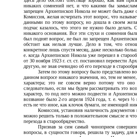
здесь дело обстоит блестяще хорошо, как вам приз
никаких сомнений нет, и что какими бы замыслам
запрещен Архиепископ Никола не может быть даже об
Комиссия, желая исчерпать этот вопрос, что называе
данными по этому вопросу, но дошла в своем же­ла
подчас казалось, что этого не нужно было делать.
никакого основания. Все эти слухи и сомнения бы­
был поднят вопрос, не был ли запрещен Архиепис­коп
обстоит как нельзя лучше. Дело в том, что от­
конкретное лишь спустя месяц, даже несколько больше, 
е. когда Архиепископ Никола уже перешел в староо
от 30 ноября 1923 г. ст. ст. постановил перевести 
другую, не зная очевидно об его переходе в старообр
Затем по этому вопросу было представлено воз
данном вопросе никакого значения, но, тем не менее,
характера; это не совсем верно потому что оно
следовательно, если мы будем рассматривать это в
характер, то под него можно подвести и Архиеписк
воззвание было 2-го апреля 1924 года, т. е. через 
есть не что иное, как клочок бумаги, не имеющий 
Комиссия, установив наличность документов 
можно решить только в положительном смысле и чт
перехода в старообрядчество.
Признав за сим самый чиноприем совершенн
вопросы, в сущности говоря, решила ту задачу, для