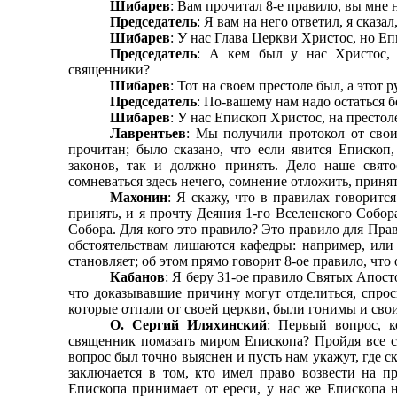
Шибарев
: Вам прочитал 8-е правило, вы мне 
Председатель
: Я вам на него ответил, я сказ
Шибарев
: У нас Глава Церкви Христос, но Е
Председатель
: А кем был у нас Христос, 
священники?
Шибарев
: Тот на своем престоле был, а этот 
Председатель
: По-вашему нам надо остаться 
Шибарев
: У нас Епископ Христос, на престо
Лаврентьев
: Мы получили протокол от свои
прочитан; было сказано, что если явится Еписко
законов, так и должно принять. Дело наше свят
сомневаться здесь нечего, сомнение отложить, принять
Махонин
: Я скажу, что в правилах говоритс
принять, и я прочту Деяния 1-го Вселенского Собора
Со­бора. Для кого это правило? Это правило для Пр
обстоятельствам лишаются кафедры: например, или 
становляет; об этом прямо говорит 8-ое правило, что 
Кабанов
: Я беру 31-ое правило Святых Апосто
что доказывавшие причину могут отделиться, спрос
которые отпали от своей церкви, были гонимы и св
О. Сергий Иляхинский
: Первый вопрос, к
священник помазать миром Епископа? Пройдя все с
вопрос был точно выяснен и пусть нам укажут, где с
заклю­чается в том, кто имел право возвести на п
Епископа принимает от ереси, у нас же Епископа н