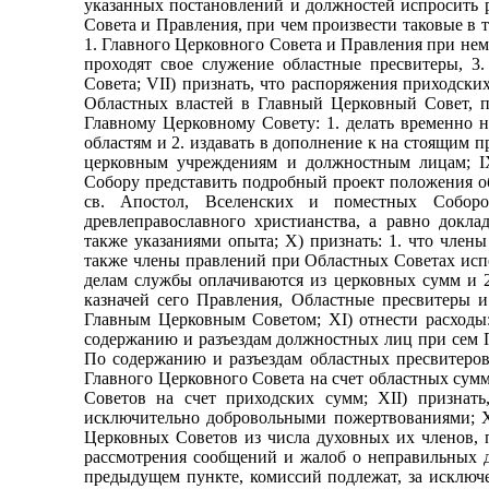
указанных постановлений и должностей испросить р
Совета и Правления, при чем произвести таковые в 
1. Главного Церковного Совета и Правления при нем
проходят свое служение областные пресвитеры, 3
Совета;
VII
) признать, что распоряжения приходски
Областных властей в Главный Церковный Совет, по
Главному Церковному Совету: 1. делать временно 
областям и 2. издавать в дополнение к на стоящим
церковным учреждениям и должностным лицам; IX
Собору представить подробный проект положения об
св. Апостол, Вселенских и поместных Собор
древлеправославного христианства, а равно док
также указаниями опыта; X) признать: 1. что член
также члены правлений при Областных Советах испо
делам службы оплачиваются из церковных сумм и 2
казначей сего Правления, Областные пресвитеры и
Главным Церковным Советом; XI) отнести расходы
содержанию и разъездам должностных лиц при сем П
По содержанию и разъездам областных пресвитеров 
Главного Церковного Совета на счет областных сумм
Советов на счет приходских сумм; XII) признат
исключительно добровольными пожертвованиями; XI
Церковных Советов из числа духовных их членов, 
рассмотрения сообщений и жалоб о неправильных де
предыдущем пункте, комиссий подлежат, за исключе