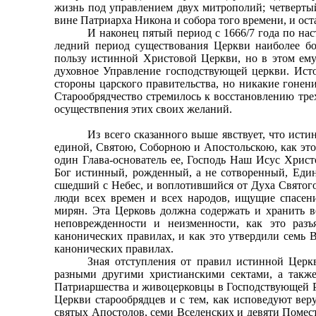
жизнь под управлением двух митрополий; четвертый
вине Патриарха Никона и собора того времени, и ост
И наконец пятый период с 1666/7 года по на
ледний период существования Церкви наиболее бо
пользу истинной Христовой Церкви, но в этом ем
духовное Управление господствующей церкви. Исто
стороны царского правительства, но никакие гонени
Старообрядчество стремилось к восстановлению тре
осуществпения этих своих желаний.
Из всего сказанного выше явствует, что ист
единой, Святою, Соборною и Апостольскою, как эт
один Глава-основатель ее, Господь Наш Исус Хрис
Бог истинный, рожденный, а не сотворенный, Един
сшедший с Небес, и воплотившийся от Духа Святог
люди всех времен и всех народов, ищущие спасени
мирян. Эта Церковь должна содержать и хранить ве
неповрежденности и неизменности, как это раз
канонических правилах, и как это утвердили семь 
канонических правилах.
Зная отступления от правил истинной Церк
разными другими христианскими сектами, а такж
Патриаршества и живоцерковцы в Господствующей Р
Церкви старообрядцев и с тем, как исповедуют вер
святых Апостолов, семи Вселенских и девяти Помест