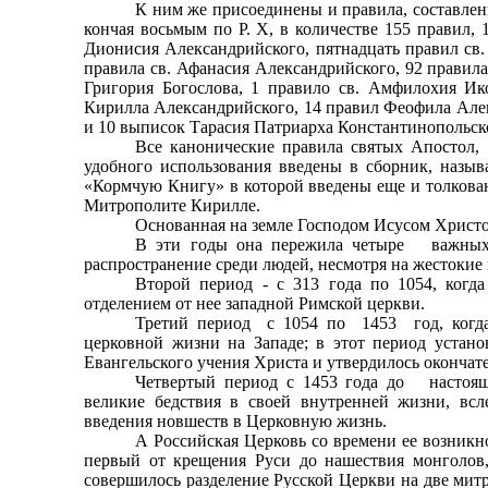
К ним же присоединены и правила, составлен
кончая восьмым по Р. X, в количестве 155 правил, 
Дионисия Александрийского, пятнадцать правил св.
правила св. Афанасия Александрийского, 92 правила 
Григория Богослова, 1 правило св. Амфилохия Ико
Кирилла Александрийского, 14 правил Феофила Алек
и 10 выписок Тарасия Патриарха Константинопольск
Все канонические правила святых Апосто
удобного использования введены в сборник, назы
«Кормчую Книгу» в которой введены еще и толкован
Митрополите Кирилле.
Основанная на земле Господом Исусом Христо
В эти годы она пережила четыре важных п
распространение среди людей, несмотря на жестокие 
Второй период - с 313 года по 1054, когда
отделением от нее западной Римской церкви.
Третий период с 1054 по 1453 год, когда
церковной жизни на Западе; в этот период уст
Евангельского учения Христа и утвердилось окончат
Четвертый период с 1453 года до настояще
великие бедствия в своей внутренней жизни, всл
введения новшеств в Церковную жизнь.
А Российская Церковь со времени ее возникн
первый от крещения Руси до нашествия монголов, 
совершилось разделение Русской Церкви на две митро