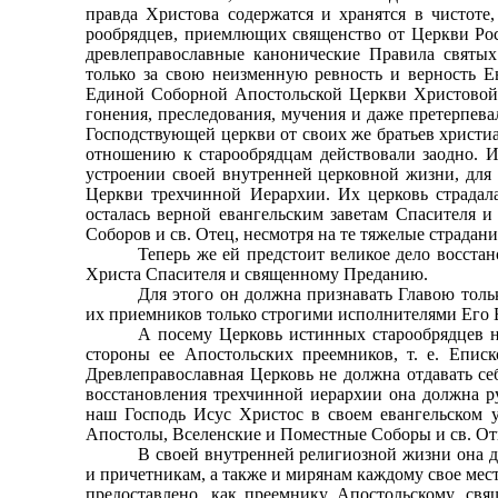
правда Христова содержатся и хранятся в чистоте,
рообрядцев, приемлющих священство от Церкви Рос
древлеправославные канонические Правила святых
только за свою неизменную ревность и верность Е
Единой Соборной Апо­стольской Церкви Христовой,
гонения, преследования, му­чения и даже претерпев
Господствующей церкви от своих же братьев христиа
отношению к старообрядцам действовали заодно. И
устроении своей внутренней церковной жизни, для
Церкви трехчинной Иерар­хии. Их церковь страдала
осталась верной евангельским заветам Спасителя
Соборов и св. Отец, несмотря на те тяжелые страдания
Теперь же ей предстоит великое дело восстан
Христа Спасителя и священному Преданию.
Для этого он должна признавать Главою толь
их приемников только строгими исполнителями Его 
А посему Церковь истинных старообрядцев не
стороны ее Апостольских преемников, т. е. Еписк
Древлеправославная Церковь не должна отдавать се
восстановления трехчинной иерархии она должна р
наш Господь Исус Христос в своем еван­гельском
Апостолы, Вселенские и Поместные Собо­ры и св. О
В своей внутренней религиозной жизни она д
и причетникам, а также и мирянам каждому свое мест
предоставлено, как преемнику Апостольскому, с