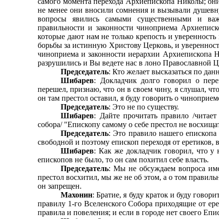
самого момента перехода Архиепископа Николы; они 
не менее они вносили сомнения и вызывали душевн
вопросы явились самыми существенными и важ
правильности и законности чиноприема Архиепис
которые дают нам не только крепость и уверенность 
борьбы за истинную Христову Церковь, и уверенность
чиноприема и законности иерархии Архиепископа 
разрушились и Вы ведете нас в лоно Православной Ц
Председатель
: Кто желает высказаться по дан
Шибарев
: Докладчик долго говорил о пере
перешел, признаю, что он в своем чину, я слушал, чт
он там престол оставил, я буду говорить о чиноприем
Председатель
: Это не по существу.
Шибарев
: Дайте прочитать правило /читае
собора/ "Епископу самому о себе престол не восхищать
Председатель
: Это правило нашего епископа 
сво­бодной и поэтому епископ переходя от еретиков,
Шибарев
: Как же докладчик говорил, что у 
епи­скопов не было, то он сам похитил себе власть.
Председатель
: Мы не обсуждаем вопроса име
престол восхитил, мы же не об этом, а о том правил
он запрещен.
Махонин
: Братие, я буду краток и буду говори
правилу 1-го Вселенского Собора приходящие от ер
правила и повеления; и если в городе нет своего Епи