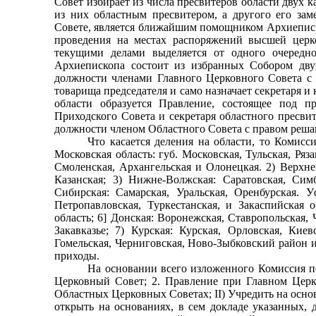
Совет избирает из числа пресвитеров области двух 
из них областным пресвитером, а другого его заме
Совете, является ближайшим помо­щником Архиеписк
проведения на местах распоряже­ний высшей церк
текущими делами выделяется от одного очередно
Архиепископа состоит из избранных Собо­ром дв
должности членами Главного Церковного Совета с 
товарища председателя и само назначает секре­таря 
области образуется Правление, состоящее под пр
Приходского Совета и секретаря областного пресви­
должности членом Областного Совета с правом реша
Что касается деления на области, то Комисс
Мос­ковская область: губ. Московская, Тульская, Ряз
Смоленская, Архангельская и Олонецкая. 2) Верхне
Ка­занская; 3) Нижне-Волжская: Саратовская, Сим
Сибирская: Самарская, Уральская, Оренбурская. Уф
Петро­павловская, Туркестанская, и Закаспийская 
область; 6] Донская: Воронежская, Ставропольская, 
Закавка­зье; 7) Курская: Курская, Орловская, Кие
Гомельская, Черниговская, Ново-Зыбковский район и
приходы.
На основании всего изложенного Комиссия пол
Церковный Совет; 2. Правление при Главном Церк
Областных Церковных Советах; II) Учредить на осно
открыть на основаниях, в сем докладе указанных, 