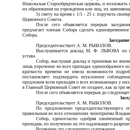
Никольская Старообрядческая церковь, и возложить 
их образования на учреждения или лиц, их заменяющ
5) смету на время с 1/1 - 25 г. поручить сво
Церковного Совета.
После сего объявляется перерыв заседани
предлагает членам Собора сделать единовременно
Собора.
Заседание 
Председательствует А. М. РЫБОЛОВ.
Выслушивается доклад М. Ф. ЛЬВОВА по п
устава
Собор, выслушав доклад и принимая во внима
лишь упрочение во всех приходах единообразного ист
краткости времени не имела возможности подроб
постановляет: подтвердить неуклонное соблюдени
предложив всем приходам о всех возникающих у них
в Главный Церковный Совет не позднее, как за три м
После сего объявляется перерыв до следующег
Засе
Председательствует А. М. РЫБОЛОВ.
По предложению председательствующего ог
правиль­ным во всех отношениях чиноприема Влады
Собор, единогласно одобряя означенный пр
приходам, по получении на это надлежащего разрешен
Воззвание это следующего содержания: