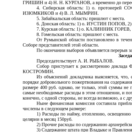
ГРИШИН и 4) Н. Н. КУ­РГАНОВ, а временно до пер
4. Сибирская область: 1) о. протоиерей
ИЗЮМКИКОВ и 4) В. Л. МЫМРИН.
5. Забайкальская область: пришлют с места.
6. Донская область: 1) о. ИУСТИН ПОПОВ, 
7. Курская область: 1) о. КАЛИННИК ГОРЕВ,
8. Гомельская область: пришлют с места.
От Румынской области постановлено в течени
Соборе представителей этой области.
По окончании выборов объявляется перерыв за
Заседа
Председательствует А. И. РЫБАЛОВ.
Собор приступает к рассмотрению доклада Ф
КОСТРОМИН.
Из объяснений докладчика выясняется, что, 
порядке добровольного пожертвования на содержание
размере 400 руб. однако, не только, этой суммы не
самые необходимые расходы в этом отношении, и пото
конечно, с одной стороны, не всегда возможно, а с д
Ныне финансовая комиссия составила прибли
числены в следующем размере:
1) Расходы по найму, отоплению, освещению 
целярии в месяц 150руб.
2) Прочие расходы по содержанию архиерей­ско
3) Содержание штата при Владыке и Правле­ния