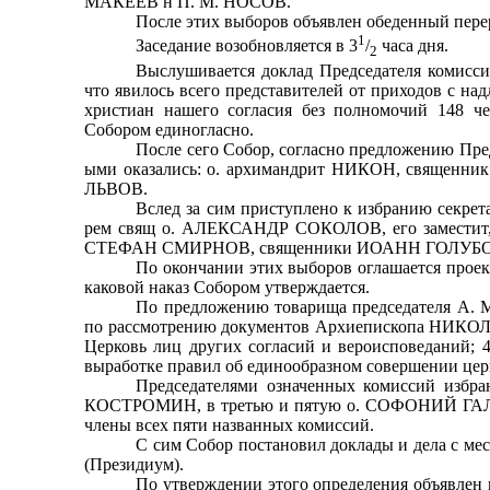
МАКЕ­ЕВ н П. М. НОСОВ.
После этих выборов объявлен обеденный пере
1
Заседание возобновляется в 3
/
часа дня.
2
Выслушивается доклад Председателя комиссии
что явилось всего представителей от приходов с н
христиан на­шего согласия без полномочий 148 ч
Собором едино­гласно.
После сего Собор, согласно предложению Пре
ыми оказались: о. архимандрит НИКОН, священн
ЛЬВОВ.
Вслед за сим приступлено к избранию секрета
рем свящ о. АЛЕКСАНДР СОКОЛОВ, его заместит,
СТЕ­ФАН СМИРНОВ, священники ИОАНН ГОЛУБО
По окончании этих выборов оглашается проект
каковой наказ Собором утверждается.
По предложению товарища председателя А. М
по рассмотрению документов Архиепископа НИКОЛЫ 
Церковь лиц других согласий и вероисповеданий; 4
выработке правил об единообразном совершении церк
Председателями означенных комиссий избр
КОСТРОМИН, в третью и пятую о. СОФОНИЙ ГАЛКИ
члены всех пяти названных комиссий.
С сим Собор постановил доклады и дела с мес
(Президиум).
По утверждении этого определения объявлен пе