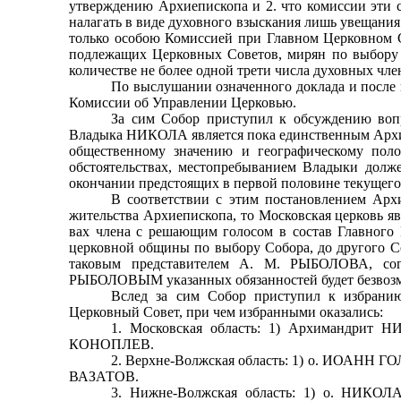
утверждению Архиепископа и 2. что комиссии эти 
налагать в виде духовного взыскания лишь увещания
только особою Комиссией при Главном Церковном С
подлежа­щих Церковных Советов, мирян по выбору 
количест­ве не более одной трети числа духовных чле
По выслушании означенного доклада и после 
Комиссии об Управлении Церковью.
За сим Собор приступил к обсуждению вопр
Владыка НИКОЛА является пока единственным Архие
обще­ственному значению и географическому пол
обстоятель­ствах, местопребыванием Владыки долж
окончании предстоящих в первой половине текущего 
В соответствии с этим постановлением Арх
жительства Архиепископа, то Московская церковь яв
вах члена с решающим голосом в состав Главного 
церковной общины по выбору Собора, до другого Со
тако­вым представителем А. М. РЫБОЛОВА, сог
РЫБОЛОВЫМ указанных обязанностей будет безвозм
Вслед за сим Собор приступил к избранию
Церковный Совет, при чем избранными оказались:
1. Московская область: 1) Архимандрит 
КОНОПЛЕВ.
2. Верхне-Волжская область: 1) о. ИОАНН Г
ВАЗАТОВ.
3. Нижне-Волжская область: 1) о. НИ