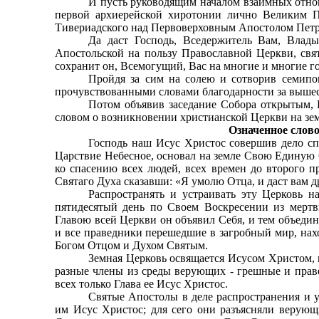
И пусть руководящим началом взаимных отнош
первой архиерейской хиротонии лично Великим 
Тивериадского над Первоверховным Апостолом Пет
Да даст Господь, Вседержитель Вам, Влады
Апостольской на пользу Православной Церкви, свят
сохранит он, Всемогущий, Вас на многие и многие го
Пройдя за сим на солею и сотворив семипо
прочувствованными словами благодарности за вышес
Потом объявив заседание Собора открытым, 
словом о возникновении христианской Церкви на зем
Означенное слов
Господь наш Исус Христос совершив дело спа
Царствие Небесное, основал на земле Свою Единую
ко спасению всех людей, всех времен до второго п
Святаго Духа сказавши: «Я умолю Отца, и даст вам др
Распространять и устраивать эту Церковь н
пятидесятый день по Своем Воскресении из мертв
Главою всей Церкви он объявил Себя, и тем объеди
и все праведники перешедшие в загробный мир, нах
Богом Отцом и Духом Святым.
Земная Церковь освящается Исусом Христом, ка
разные члены из среды верующих - грешные и праве
всех только Глава ее Исус Христос.
Святые Апостолы в деле распространения и у
им Исус Христос; для сего они разъясняли верующ