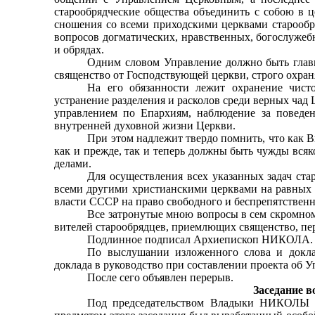
старообрядческие общества объединить с собою в 
сношения со всеми приходскими церквами старообр
вопросов догматических, нравственных, богослужеб
и обрядах.
Одним словом Управление должно быть гла
священство от Господствующей церкви, строго охр
На его обязанности лежит охранение чист
устранение разделения и расколов среди верных чад
управлением по Епархиям, наблюдение за поведе
внутренней духовной жизни Церкви.
При этом надлежит твердо помнить, что как 
как и прежде, так и теперь должны быть чужды вся
делами.
Для осуществления всех указанных задач ст
всеми другими христианскими церквами на равных п
власти СССР на право свободного и беспрепятственн
Все затронутые мною вопросы в сем скромном
вителей старообрядцев, приемлющих священство, пе
Подлинное подписал Архиепископ НИКОЛА.
По выслушании изложенного слова и докла
доклада в руководство при составлении проекта об 
После сего объявлен перерыв.
Заседание в
Под председательством Владыки НИКОЛЫ и