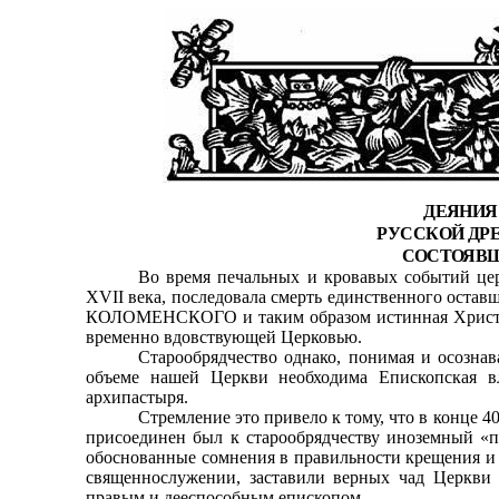
ДЕЯНИЯ
РУССКОЙ ДР
СОСТОЯВ
Во время печальных и кровавых событий цер
XVII
века, последовала смерть единственного ост
КОЛОМЕНСКОГО и таким образом истинная Христо
временно вдовствующей Церковью.
Старообрядчество однако, понимая и осознав
объеме нашей Церкви необходима Епископская вл
архипастыря.
Стремление это привело к тому, что в конце 
присоединен был к старообрядчеству иноземный
обоснованные сомнения в правильности крещения и ч
священнослужении, заставили верных чад Церкв
правым и дееспособным епископом.