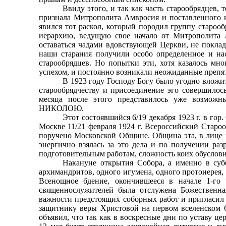
Ввиду этого, и так как часть старообрядцев,
признала Митрополита Амвросия и поставленного и
явился тот раскол, который породил группу старо
иерархию, ведущую свое начало от Митрополита 
оставаться чадами вдовствующей Церкви, не поклад
наши старания получили особо определенное и на
старообрядцев. Но попытки эти, хотя казалось мно
успехом, и постоянно возникали неожиданные преп
В 1923 году Господу Богу было угодно влож
старообрядчеству и присоединение эго совершилось 
месяца после этого представилось уже возможны
НИКОЛОЮ.
Этот состоявшийся 6/19 декабря 1923 г. в гор
Москве 11/21 февраля 1924 г. Всероссийский Староо
поручено Московской Общине. Община эта, в лице
энергично взялась за это дела и по получении раз
подготовительным работам, сложность коих обуслови
Накануне открытия Собора, а именно в суб
архимандритов, одного игумена, одного протоиерея
Всенощное бдение, окончившееся в начале 1-г
священнослужителей была отслужена Божественна
важности предстоящих соборных работ и пригласил
защитнику веры Христовой на первом вселенском С
объявил, что так как в воскресные дни по уставу ц