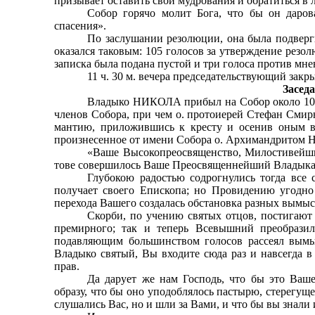
призывает оста­вить свои мудрования и обратиться 
Собор горячо молит Бога, что бы он даров
спасения».
По заслушании резолюции, она была подвергн
ока­зался таковым: 105 голосов за утверждение резо
записка была подана пустой и три голоса против мне
11 ч. 30 м. вечера председательствующий закры
Заседа
Владыко НИКОЛА прибыл на Собор около 10 ч
чле­нов Собора, при чем о. протоиерей Стефан Смир
мантию, приложившись к кресту и осенив оным вс
произнесенное от имени Собора о. Архимандритом 
«Ваше Высокопреосвященство, Милостивейший 
тове совершилось Ваше Преосвященнейший Владыка, 
Глубокою радостью содрогнулись тогда все 
получает своего Епископа; но Провидению угодно
перехода Вашего создалась обстановка разных вымыс
Скорби, по учению святых отцов, постигают 
премирного; так и теперь Всевышний преобразил
подавляющим большинством голосов рассеял вымы
Владыко святый, Вы входите сюда раз и навсегда 
прав.
Да дарует же нам Господь, что бы это Ваш
образу, что бы оно уподоблялось пастырю, стерегуще
слушались Вас, но и шли за Вами, и что бы вы знали