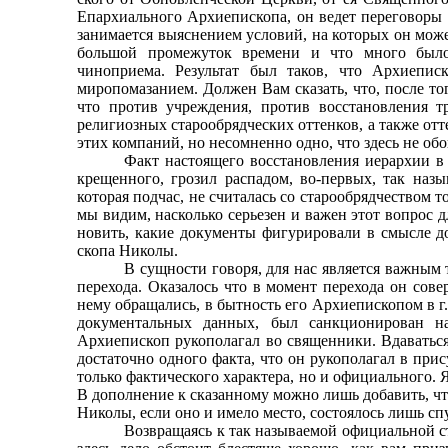
Епархиального Архиепископа, он ведет переговоры 
занимается выяснением условий, на которых он може
большой промежуток времени и что много было 
чиноприема. Результат был таков, что Архиепис
миропома­занием. Должен Вам сказать, что, после то
что про­тив учреждения, против восстановления т
религиозных старообрядческих оттенков, а также отт
этих компа­ний, но несомненно одно, что здесь не обо
Факт настоящего восстановления иерархии в 
крещенного, грозил распадом, во-первых, так наз
которая подчас, не считалась со старообрядчеством т
мы видим, насколько серьезен и важен этот вопрос
новить, какие документы фигурировали в смысле до
скопа Николы.
В сущности говоря, для нас является важным 
перехода. Оказалось что в момент перехода он сове
нему обращались, в бытность его Архиепископом в г.
документальных данных, был санкционирован на
Архиепископ рукополагал во священники. Вдаваться
достаточно одного факта, что он рукополагал в при
только фактического характера, но и официального. Я
В дополнение к сказанному можно лишь добавить, ч
Николы, если оно и имело место, состоялось лишь спу
Возвращаясь к так называемой официальной ст