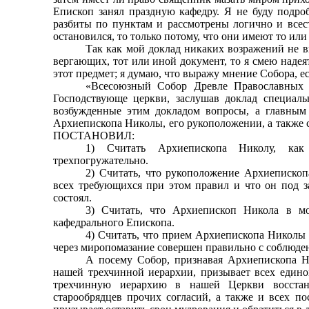
Епископ занял праздную кафедру. Я не буду подроб
разбиты по пунктам и рассмотрены логично и всес
остановился, то только потому, что они имеют то ил
Так как мой доклад никаких возражений не в
вергающих, тот или иной документ, то я смею надея
этот предмет; я думаю, что выражу мнение Собора,
«Всесоюзный Собор Древле Православных х
Господ­ствующе церкви, заслушав доклад специал
возбужден­ные этим докладом вопросы, а главны
Архиепископа Николы, его рукоположении, а также 
ПОСТАНОВИЛ:
1) Считать Архиепископа Николу, как 
трехпогружательно.
2) Считать, что рукоположение Архиеписко
всех требующихся при этом правил и что он под з
состоял.
3) Считать, что Архиепископ Никола в мо
кафедраль­ного Епископа.
4) Считать, что прием Архиепископа Николы 
через миропомазание совершен правильно с соблюде
А посему Собор, признавая Архиепископа Н
нашей трехчинной иерархии, призывает всех едино
трехчинную иерархию в нашей Церкви восстано
старообрядцев прочих согласий, а также и всех по