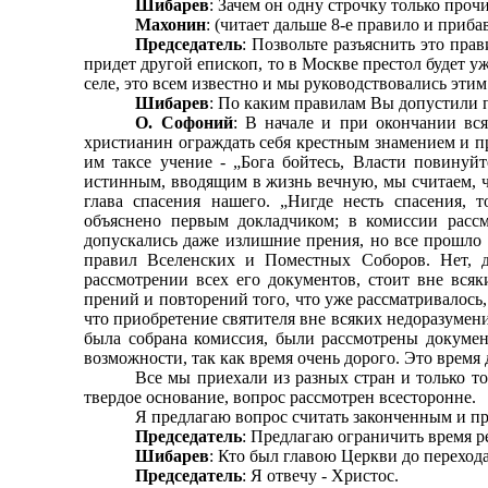
Шибарев
: Зачем он одну строчку только проч
Махонин
: (читает дальше 8-е правило и приба
Председатель
: Позвольте разъяснить это пра
придет другой епископ, то в Москве престол будет уже
селе, это всем известно и мы руководствовались эти
Шибарев
: По каким правилам Вы допустили п
О. Софоний
: В начале и при окончании вс
христианин ограждать себя крестным знамением и п
им таксе учение - „Бога бойтесь, Власти повинуйт
истинным, вводящим в жизнь вечную, мы считаем, чт
глава спасения нашего. „Нигде несть спасения,
объяснено первым докладчиком; в комиссии расс
допускались даже излишние прения, но все прошло 
правил Вселенских и Поместных Соборов. Нет, 
рассмотрении всех его документов, стоит вне вся
прений и повторений того, что уже рассматривалось, 
что приобретение святителя вне всяких недоразумени
была собрана комис­сия, были рассмотрены докумен
возможности, так как время очень дорого. Это время
Все мы приехали из разных стран и только то
твердое основание, вопрос рассмотрен всесторонне.
Я предлагаю вопрос считать законченным и пр
Председатель
: Предлагаю ограничить время р
Шибарев
: Кто был главою Церкви до переход
Председатель
: Я отвечу - Христос.