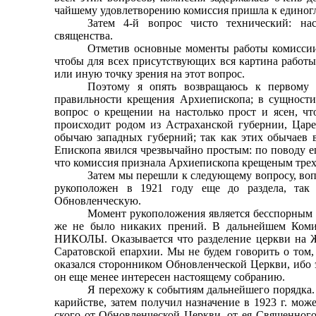
чайшему удовлетворению комиссия пришла к единог
Затем 4-й вопрос чисто технический: на
священства.
Отметив основные моменты работы комиссии,
чтобы для всех присутствующих вся картина работы
или иную точку зрения на этот вопрос.
Поэтому я опять возвращаюсь к первому 
правильности крещения Архиепископа; в сущности
вопрос о крещении на настолько прост и ясен, ч
происходит родом из Астраханской губернии, Царев
обычаю западных губерний; так как этих обычаев
Епископа явился чрезвычайно простым: по поводу ег
что комиссия признала Архиепископа крещеным тре
Затем мы перешли к следующему вопросу, воп
рукоположен в 1921 году еще до раздела, та
Обновленческую.
Момент рукоположения является бесспорным п
же не было никаких прений. В дальнейшем Комис
НИКОЛЫ. Оказывается что разделение церкви на Ж
Саратовской епархии. Мы не будем говорить о то
оказался сторон­ником Обновленческой Церкви, ибо 
он еще менее интересен настоящему собранию.
Я перехожу к событиям дальнейшего порядка. 
карийстве, затем получил назначение в 1923 г. мо
ского от Обновленческой Церкви, от ея Священного