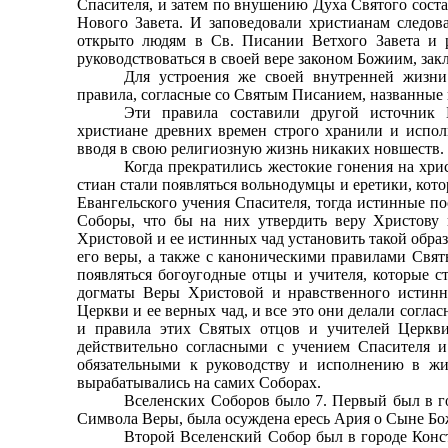
Спасителя, и затем по внушению Духа Святого сост
Нового Завета. И заповедовали христианам следова
открыто людям в Св. Писании Ветхого Завета и 
руководствоваться в своей вере законом Божиим, за
Для устроения же своей внутренней жизни
правила, согласные со Святым Писанием, названные 
Эти правила составили другой источник 
христиане древних времен строго хранили и испол
вводя в свою религиозную жизнь никаких новшеств.
Когда прекратились жестокие гонения на хри
стиан стали появляться вольнодумцы и еретики, кот
Евангельского учения Спасителя, тогда истинные по
Соборы, что бы на них утвердить веру Христову в
Христовой и ее истинных чад установить такой образ
его веры, а также с каноническими правилами Свя­
появляться богоугодные отцы и учителя, кото­рые с
догматы Веры Христовой и нравственного ис­тинн
Церкви и ее верных чад, и все это они делали согла
и правила этих Святых отцов и учителей Церкви
действительно согласными с учением Спасите­ля 
обязательными к руководству и исполнению в жи
вырабатывались на самих Соборах.
Вселенских Соборов было 7. Первый был в го
Сим­вола Веры, была осуждена ересь Ария о Сыне Бо
Второй Вселенский Собор был в городе Конст