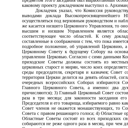
предметом этого заседания был выработанный особо
каковому проекту докладчиком выступил о. Архим
Докладчик указал, что Комиссия руководст
выводами доклада Высокопреосвященнейшего Н
осуществляться под верховным руководством и наб
же касается низшего Церковного Управления, то он
высшим и низшим Управлением является област
соответствующее число областей. К сему докла
составленные в соображении с тем, что пока имеетс
подробное по­ложение, об управлений Церковию, а
Церковному Совету к будущему Собору на основа
управлении Церковью. Согласно с сими данными Ком
приходские Советы должны состоять из местных
церковных старост и мирян, число коих определяетс
среды председа­теля, секретаря и казначея; Совет 
территория Цер­кви делится на девять областей, сог
очередных всероссийских Соборах избираются Со
Главного Церковного Совета, а именно: два д
причисляются); 3) Главный Церковный Совет состои
раза в три ме­сяца; для законности заседания е
Председателя и его товарища, избираемого равно как
Совет членов не окажется монашествующих, то Сов
Совета с правом решающего голоса; 4) Областные ор
Обла­стные Советы состоят из всех приходских с
собираются не реже одного раза в месяц, при чем дл