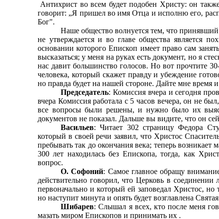
Антихрист во всем будет подобен Христу: он также
говорит: „Я пришел во имя Отца и исполню его, распо
Бог".
Наше общество волнуется тем, что принявший
не утверждается и во главе общества является по
основании которого Епископ имеет право сам занять
высказаться; у меня на руках есть документ, но я ст
нас давит большинство голосов. Но вот прочтите 30
человека, который скажет правду и убеждение готово
но правда будет на нашей стороне. Дайте мне время и
Председатель
: Комиссия вчера и сегодня пр
вчера Комиссия работала с 5 часов вечера, он не был,
все вопросы были решены, и нужно было их выяс
документов не показал. Дальше вы видите, что он се
Васильев
: Читает 302 страницу Федора Ст
который в своей речи заявил, что Христос Спасите
пребывать так до окончания века; теперь возникает 
300 лет находилась без Епископа, тогда, как Хрис
вопрос.
О. Софоний
: Самое главное обращу внимание
действительно говорил, что Церковь в соединении 
первоначально и который ей заповедал Христос, но 
но наступит минута и опять будет возглавлена Святая
Шибарев
: Слышал я всех, кто после меня го
мазать миром Епископов и принимать их .