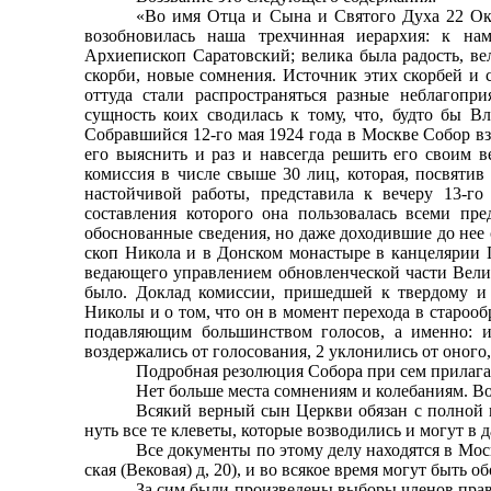
«Во имя Отца и Сына и Святого Духа 22 Октя
возобновилась наша трехчинная иерархия: к н
Архиепископ Саратовский; велика была радость, ве
скорби, новые сомнения. Источник этих скорбей и с
оттуда стали распространяться разные небла­гопр
сущность коих сводилась к тому, что, будто бы В
Собравшийся 12-го мая 1924 года в Москве Собор вз
его выяснить и раз и навсегда решить его своим в
комиссия в числе свыше 30 лиц, которая, посвятив
настойчивой работы, представила к вечеру 13-го
составления которого она пользовалась всеми пр
обоснованные сведения, но даже доходившие до нее 
скоп Никола и в Донском монастыре в канцелярии П
ведающего управлением обновленческой части Велико
было. Доклад комиссии, пришедшей к твердому и
Николы и о том, что он в момент перехода в ста­ро
подавляющим большинством голосов, а имен­но: и
воздержались от голосования, 2 уклонились от оного,
Подробная резолюция Собора при сем прилага
Нет больше места сомнениям и колебаниям. Во
Всякий верный сын Церкви обязан с полной в
нуть все те клеветы, которые возводились и могут в
Все документы по этому делу находятся в Мо
ская (Вековая) д, 20), и во всякое время могут быт
За сим были произведены выборы членов правл