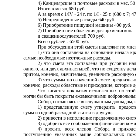
4) Канцелярские и почтовые расходы в мес. 50
Итого в месяц 680 руб.
А за время с 1/
IV
- 24 г. по 1/
I
- 25 г. (680 х 7) 4
5) Непредвиденные расходы 640 руб.
6) Приобретение пишущей машины 400 руб.
7) Приобретение облачения для архиепископа
и священнослужителей 700 руб.
Всего рублей - 6500 руб.
При обсуждении этой сметы надлежит по мнен
1) что она составлена на основании начала 
самые необходимые неотложные расходы.
2) что смета эта составлена при условии н
одного, или двух архипастырей, что по существу дела
притом, конечно, значительно, увеличить расходную 
3) что суммы по означенной смете предназначе
конечно, расходы областные и приходские, которые 
Что касается покрытия исчисленных по этой 
могли бы быть покрыты ежемесячными добровольными
Собор, соглашаясь с выслушанным докладом, е
1) представленную смету утвердить, предо
сумм из одной расходной статьи в другую;
2) привести в исполнение предложенную сис
3) одобрить все соображения финансовой коми
4) просить всех членов Собора и приход
поступлению указанных выше добровольных пожер