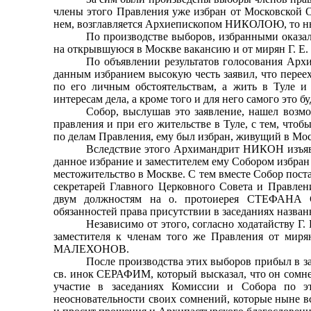
члены этого Правления уже избран от Московской
нем, возглавляется Архиепископом НИКОЛОЮ, то ныне
По производстве выборов, избранными оказал
на открывшуюся в Москве вакансию и от мирян Г. 
По объявлении результатов голосования Ар
данным избранием высокую честь заявил, что переех
по его личным обстоятельствам, а жить в Туле и 
интересам дела, а кроме того и для него самого это б
Собор, выслушав это заявление, нашел воз
правле­ния и при его жительстве в Туле, с тем, что
по делам Правления, ему был избран, живущий в Мос
Вследствие этого Архимандрит НИКОН изъявил
дан­ное избрание и заместителем ему Собором избр
ме­стожительство в Москве. С тем вместе Собор пост
секретарей Главного Церковного Совета и Правлен
двум должностям на о. протоиерея СТЕФАНА С
обязанностей права присутствии в заседаниях назва
Независимо от этого, согласно ходатайству
заме­стителя к членам того же Правления от мир
МАЛЕХОНОВ.
После производства этих выборов прибыл в за
св. инок СЕРАФИМ, который высказал, что он сомне
участие в заседаниях Комиссии и Собора по э
неосновательности своих сомнений, которые ныне в