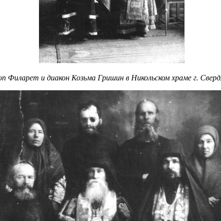
оп Филарет и диакон Козьма Гришин в Никольском храме г. Сверд