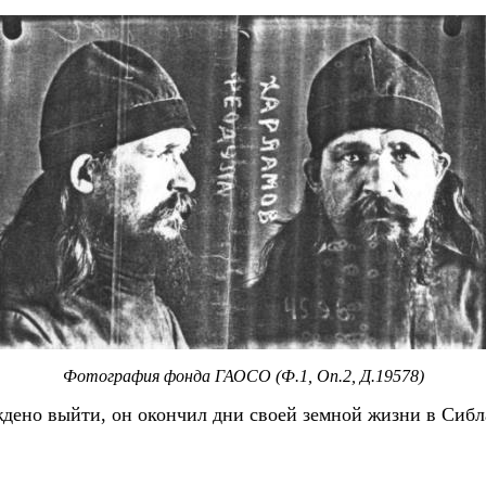
Фотография фонда ГАОСО (Ф.1, Оп.2, Д.19578)
дено выйти, он окончил дни своей земной жизни в Сибла