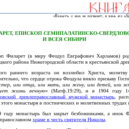
АРЕТ, ЕПИСКОП СЕМИПАЛАТИНСКО-СВЕРДЛОВ
И ВСЕЯ СИБИРИ
оп Филарет (в миру Феодул Евграфович Харламов) род
цкого района Нижегородской области в крестьянской дре
ого раннего возраста он возлюбил Христа, молитву
ительно, что сердце отрока Феодула вняло призыву Госпо
стер, или отца, или мать, или жену, или детей, или з
дует жизнь вечную
» (Матф.19:29), и в 1904 году 1
овский древлеправославный мужской монастырь
, рас
 этого монастыря в постнических и молитвенных трудах 
 году монастырь был закрыт безбожниками, а инок Фи
еправославном
храме в честь святителя Николы
.