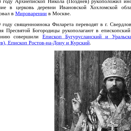
4 году Архиепископ Никола (Позднев) рукоположил ин
ние в церковь деревни Ивановской Хохломской обл
овал в
Мироварении
в Москве.
 году священноинока Филарета переводят в г. Свердлов
ия Пресвятой Богородицы рукополагают в епископский
онию совершили
Епископ Бугурусланский и Уральск
в), Епископ Ростов-на-Дону и Курский
.