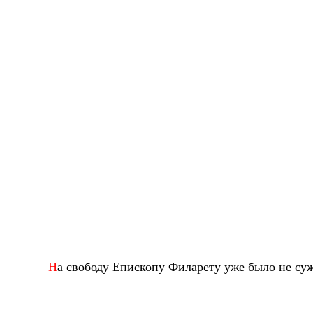
Н
а свободу Епископу Филарету уже было не суж