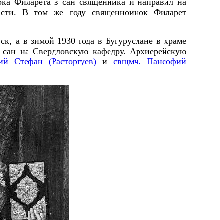
ока Филарета в сан священника и направил на
асти. В том же году священноинок Филарет
ск, а в зимой 1930 года в Бугуруслане в храме
 сан на Свердловскую кафедру. Архиерейскую
ий Стефан (Расторгуев)
и
свщмч. Пансофий