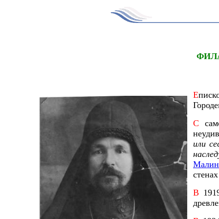
ФИЛ
Е
писк
Городе
С
сам
неудив
или се
насле
Малин
стенах
В
1919
древл