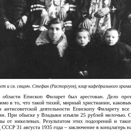
ет и св. свщмч. Стефан (Расторгуев), клир кафедрального храма 
области Епископ Филарет был арестован. Дело прот
мо в то, что такой тихий, мирный христианин, каковы
 антисоветской деятельности Епископу Филарету все
ии. При обыске у Владыки изъяли 25 рублей мелочью.
ы от никелевых. Результатом этих подозрений и таког
Р 31 августа 1935 года – заключение в концлагерь на 