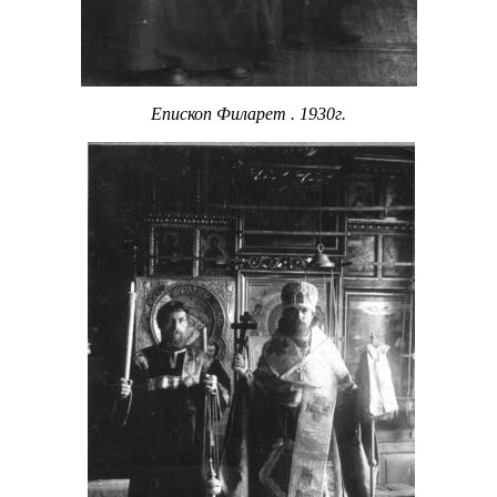
Епископ Филарет . 1930г.