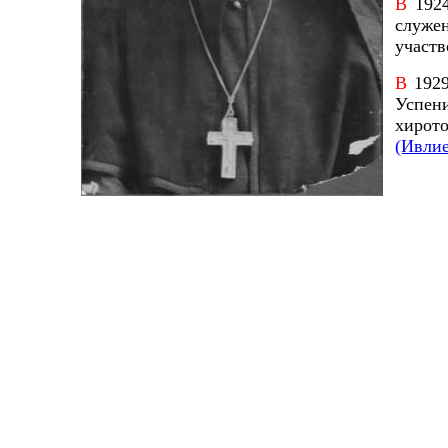
В
192
служе
участв
В
1929
Успен
хирот
(Ивлие