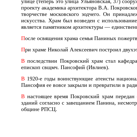
улице (теперь это улица Ульяновская, 37) соо
проекту академика архитектора В.А. Покровско
творчестве московского зодчего. Он принадле
искусства. Храм был возведен с использовани
является памятником архитектуры — единствен
П
осле освящения храма семья Паниных пожертв
П
ри храме Николай Алексеевич построил двухэ
В
последствии Покровский храм стал кафедр
епископ свщмч. Пансофий (Ивлиев).
В
1920-е годы воинствующие атеисты национа
Пансофия ее вовсе закрыли и превратили в рад
В
настоящее время Покровский храм передан 
зданий согласно с завещанием Панина, несмот
общине РПСЦ.