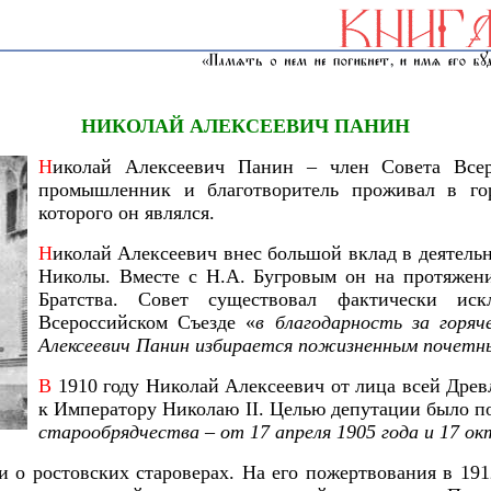
НИКОЛАЙ АЛЕКСЕЕВИЧ ПАНИН
Н
иколай Алексеевич Панин – член Совета Всеро
промышленник и благотворитель проживал в гор
которого он являлся.
Н
иколай Алексеевич внес большой вклад в деятельн
Николы. Вместе с Н.А. Бугровым он на протяжени
Братства. Совет существовал фактически и
Всероссийском Съезде «
в благодарность за горя
Алексеевич Панин избирается пожизненным почет
В
1910 году Николай Алексеевич от лица всей Дре
к Императору Николаю
II
. Целью депутации было по
старообрядчества – от 17 апреля 1905 года и 17 ок
 о ростовских староверах. На его пожертвования в 191