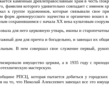
ружается каменный древлеправославный храм в честь Пок
го, фамилия которого удивительно совпадает с именем хр
жал к группе художников, которые связывали свое пр
ем форм древнерусского зодчества и органично вошел в
ным сохранившимся с начала XX века культовым сооруже
овала для него церковную утварь, иконы и старопечатны
тажный дом для причта и богадельню, и завещал их общи
альным. В нем совершал свое служение первый, рукоп
лизировали имущество церкви, а в 1935 году с приход
иотехническую мастерскую.
общине РПСЦ, которая пытается добиться у городских
ря на то, что Николай Алексеевич завещал все это имущ