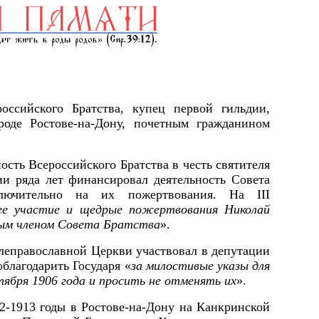
ссийского Братства, купец первой гильдии,
оде Ростове-на-Дону, почетным гражданином
ость Всероссийского Братства в честь святителя
и ряда лет финансировал деятельность Совета
сключительно на их пожертвования. На
III
чее участие и щедрые пожертвования Николай
ным членом Совета Братства
».
влеправославной Церкви участвовал в депутации
благодарить Государя «
за милостивые указы для
тября 1906 года и просить не отменять их
».
2-1913 годы в Ростове-на-Дону на Канкринской