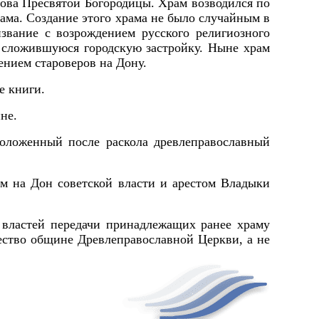
рова Пресвятой Богородицы. Храм возводился по
ама. Создание этого храма не было случайным в
извание с возрождением русского религиозного
 сложившуюся городскую застройку.
Ныне храм
нием староверов на Дону.
е книги.
не.
оложенный после раскола древлеправославный
ом на Дон советской власти и арестом Владыки
 властей передачи принадлежащих ранее храму
ество общине Древлеправославной Церкви, а не